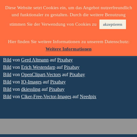
Diese Website setzt Cookies ein, um das Angebot nutzerfreundlich
und funktionaler zu gestalten. Durch die weitere Benutzung
stimmen Sie der Verwendung von Cookies zu
akzeptieren
BILDNACHWEISE
Hier finden Sie weitere Informationen zu unserem Datenschutz:
Weitere Informationen
Bild
von
USA-Reiseblogger
auf
Pixabay
Bild
von
Gerd Altmann
auf
Pixabay
Bild
von
Erich Westendarp
auf
Pixabay
Bild
von
OpenClipart-Vectors
auf
Pixabay
Bild
von
IO-Images
auf
Pixabay
Bild
von
dkiessling
auf
Pixabay
Bild
von
Clker-Free-Vector-Images
auf
Needpix